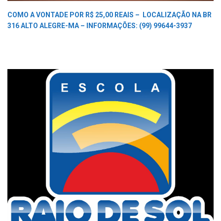
COMO A VONTADE POR R$ 25,00 REAIS –
LOCALIZAÇÃO NA BR
316 ALTO ALEGRE-MA –
INFORMAÇÕES: (99) 99644-3937