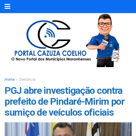
Home
Denúncia
PGJ abre investigação contra
prefeito de Pindaré-Mirim por
sumiço de veículos oficiais