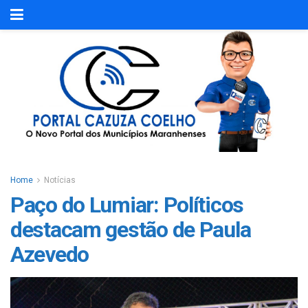
Home
Notícias
Paço do Lumiar: Políticos
destacam gestão de Paula
Azevedo