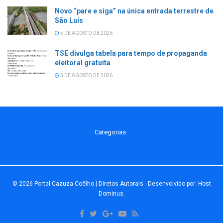
Novo “pare e siga” na única entrada terrestre de
São Luís
5 DE AGOSTO DE 2026
TSE divulga tabela para tempo de propaganda
eleitoral gratuita
5 DE AGOSTO DE 2026
Categorias
© 2026
Portal Cazuza Coêlho | Diretos Autorais
- Desenvolvido por:
Host
Dominus
.