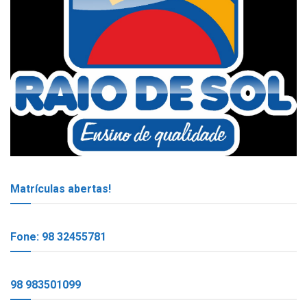
Matrículas abertas!
Fone: 98 32455781
98 983501099