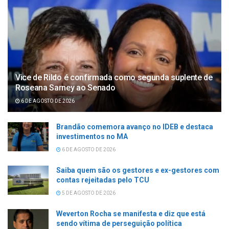
Vice de Rildo é confirmada como segunda suplente de
Roseana Sarney ao Senado
6 DE AGOSTO DE 2026
Brandão comemora avanço no IDEB e destaca
investimentos no MA
6 DE AGOSTO DE 2026
Saiba quem são os gestores e ex-gestores com
contas rejeitadas pelo TCU
5 DE AGOSTO DE 2026
Weverton Rocha se manifesta e diz que está
sendo vítima de perseguição política