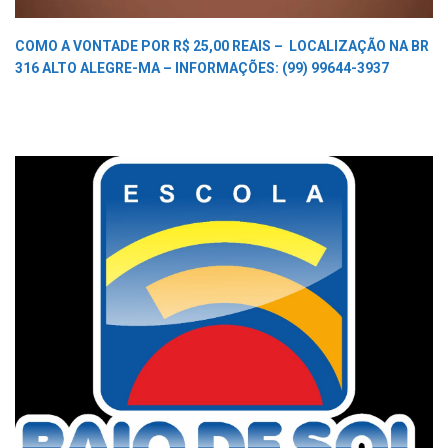
COMO A VONTADE POR R$ 25,00 REAIS –
LOCALIZAÇÃO NA BR
316 ALTO ALEGRE-MA –
INFORMAÇÕES: (99) 99644-3937