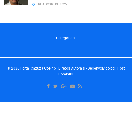
5 DE AGOSTO DE 2026
Categorias
© 2026
Portal Cazuza Coêlho | Diretos Autorais
- Desenvolvido por:
Host
Dominus
.