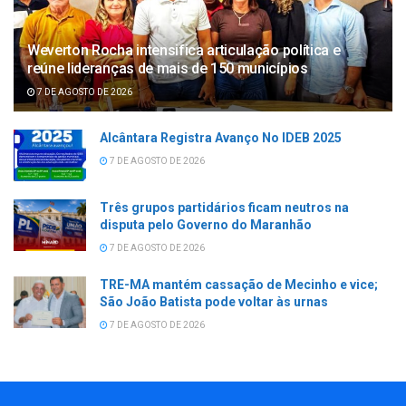
Weverton Rocha intensifica articulação política e
reúne lideranças de mais de 150 municípios
7 DE AGOSTO DE 2026
Alcântara Registra Avanço No IDEB 2025
7 DE AGOSTO DE 2026
Três grupos partidários ficam neutros na
disputa pelo Governo do Maranhão
7 DE AGOSTO DE 2026
TRE-MA mantém cassação de Mecinho e vice;
São João Batista pode voltar às urnas
7 DE AGOSTO DE 2026