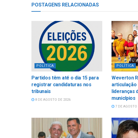
POSTAGENS
RELACIONADAS
POLÍTICA
POLÍTICA
Partidos têm até o dia 15 para
Weverton Ro
registrar candidaturas nos
articulação 
tribunais
lideranças 
municípios
8 DE AGOSTO DE 2026
7 DE AGOSTO 