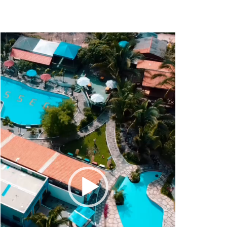
Tocador
de
vídeo