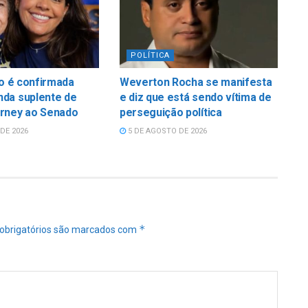
POLÍTICA
do é confirmada
Weverton Rocha se manifesta
da suplente de
e diz que está sendo vítima de
rney ao Senado
perseguição política
DE 2026
5 DE AGOSTO DE 2026
*
obrigatórios são marcados com