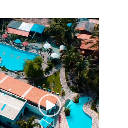
Tocador
de
vídeo