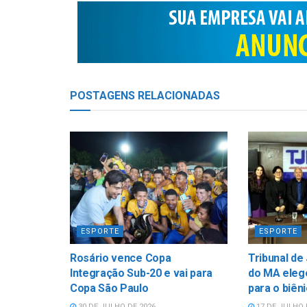
POSTAGENS
RELACIONADAS
ESPORTE
ESPORTE
Rosário vence Copa
Tribunal de
Integração Sub-20 e vai para
do MA elege
Copa São Paulo
para o biên
30 DE JULHO DE 2026
17 DE JULHO 