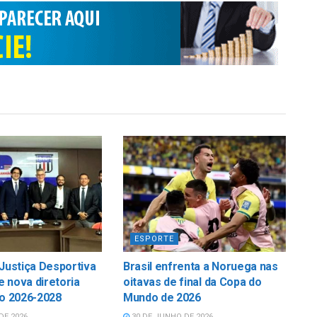
ESPORTE
 Justiça Desportiva
Brasil enfrenta a Noruega nas
 nova diretoria
oitavas de final da Copa do
io 2026-2028
Mundo de 2026
DE 2026
30 DE JUNHO DE 2026