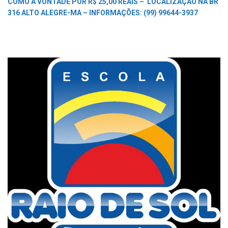
COMO A VONTADE POR R$ 25,00 REAIS –
LOCALIZAÇÃO NA BR
316 ALTO ALEGRE-MA –
INFORMAÇÕES: (99) 99644-3937