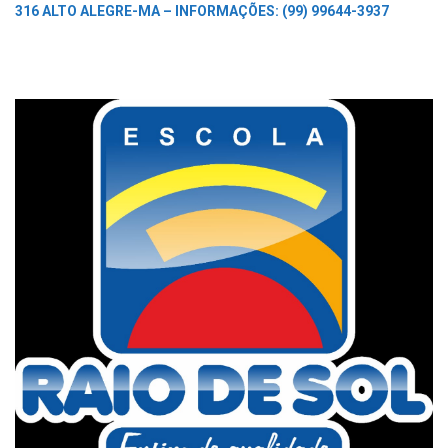
316 ALTO ALEGRE-MA –
INFORMAÇÕES: (99) 99644-3937