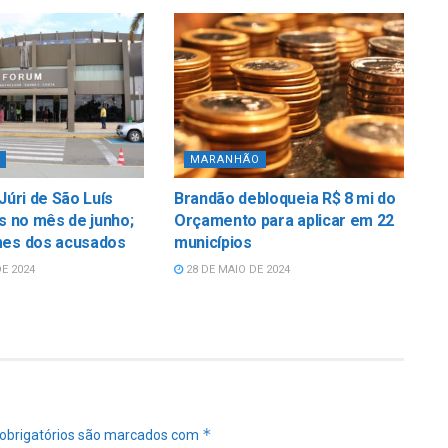
MARANHÃO
Júri de São Luís
Brandão debloqueia R$ 8 mi do
us no mês de junho;
Orçamento para aplicar em 22
mes dos acusados
municípios
E 2024
28 DE MAIO DE 2024
*
obrigatórios são marcados com