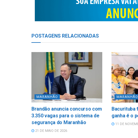
POSTAGENS
RELACIONADAS
MARANHÃO
MARANHÃO
Brandão anuncia concurso com
Bacurituba 
3.350 vagas para o sistema de
ganha é o 
segurança do Maranhão
11 DE NOVEMB
21 DE MAIO DE 2026