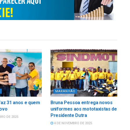
MARANHÃO
faz 31 anos e quem
Bruna Pessoa entrega novos
povo
uniformes aos mototaxistas de
Presidente Dutra
RO DE 2025
4 DE NOVEMBRO DE 2025