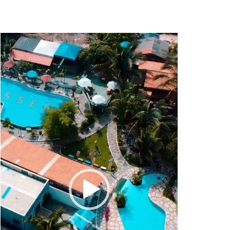
Tocador
de
vídeo