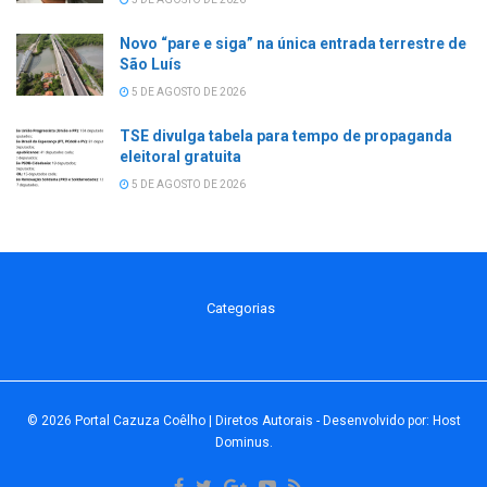
Novo “pare e siga” na única entrada terrestre de
São Luís
5 DE AGOSTO DE 2026
TSE divulga tabela para tempo de propaganda
eleitoral gratuita
5 DE AGOSTO DE 2026
Categorias
© 2026
Portal Cazuza Coêlho | Diretos Autorais
- Desenvolvido por:
Host
Dominus
.