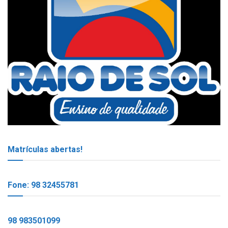
Matrículas abertas!
Fone: 98 32455781
98 983501099