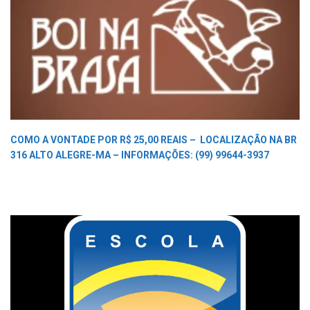
COMO A VONTADE POR R$ 25,00 REAIS –
LOCALIZAÇÃO NA BR
316 ALTO ALEGRE-MA –
INFORMAÇÕES: (99) 99644-3937