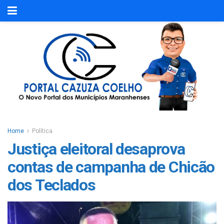
Home
Política
Justiça eleitoral desaprova
contas de campanha de Chicão
dos Teclados