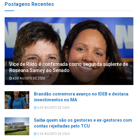
Postagens Recentes
Vice de Rildo é confirmada como segunda suplente de
Roseana Sarney ao Senado
6 DE AGOSTO DE 2026
Brandão comemora avanço no IDEB e destaca
investimentos no MA
6 DE AGOSTO DE 2026
Saiba quem são os gestores e ex-gestores com
contas rejeitadas pelo TCU
5 DE AGOSTO DE 2026