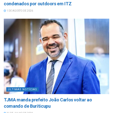
condenados por outdoors em ITZ
1 DE AGOSTO DE 2026
ÚLTIMAS NOTÍCIAS
TJMA manda prefeito João Carlos voltar ao
comando de Buriticupu