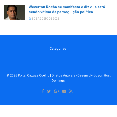
Weverton Rocha se manifesta e diz que está
sendo vítima de perseguição política
5 DE AGOSTO DE 2026
Categorias
© 2026
Portal Cazuza Coêlho | Diretos Autorais
- Desenvolvido por:
Host
Dominus
.