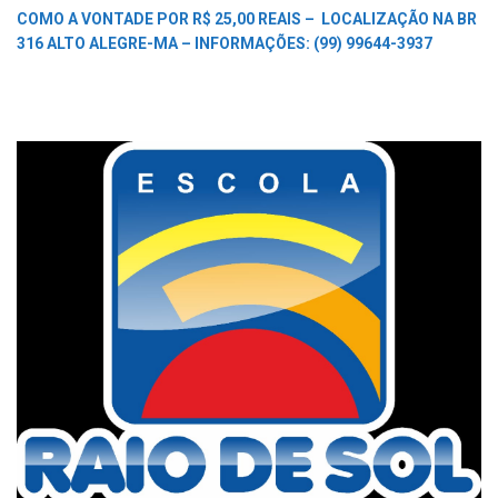
COMO A VONTADE POR R$ 25,00 REAIS –
LOCALIZAÇÃO NA BR
316 ALTO ALEGRE-MA –
INFORMAÇÕES: (99) 99644-3937