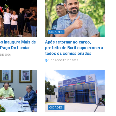
CIDADES
s Inaugura Mais de
Após retornar ao cargo,
 Paço Do Lumiar.
prefeito de Buriticupu exonera
todos os comissionados
DE 2026
1 DE AGOSTO DE 2026
CIDADES