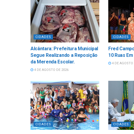
CIDADES
CIDADES
Alcântara: Prefeitura Municipal
Fred Campo
Segue Realizando a Reposição
10 Ruas Em
da Merenda Escolar.
4 DE AGOSTO 
4 DE AGOSTO DE 2026
CIDADES
CIDADES