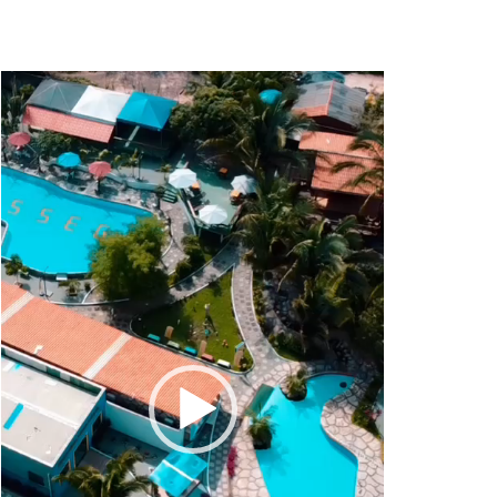
Tocador
de
vídeo