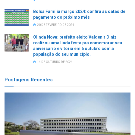
Bolsa Família março 2024: confira as datas de
pagamento do próximo mês
20 DE FEVEREIRO DE 2024
Olinda Nova: prefeito eleito Valdenir Diniz
realizou uma linda festa pra comemorar seu
aniversário e vitória em 6 outubro com a
população do seu município.
14 DE OUTUBRO DE 2024
Postagens Recentes