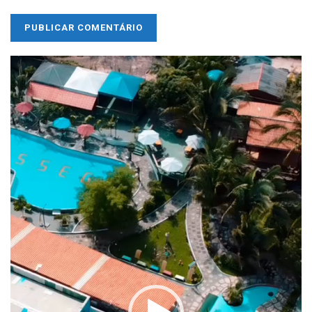
Tocador
de
vídeo