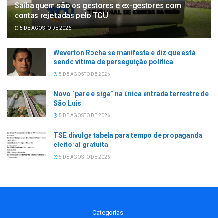
Saiba quem são os gestores e ex-gestores com
contas rejeitadas pelo TCU
5 DE AGOSTO DE 2026
Weverton Rocha se manifesta e diz que está
sendo vítima de perseguição política
5 DE AGOSTO DE 2026
Novo “pare e siga” na única entrada terrestre de
São Luís
5 DE AGOSTO DE 2026
TSE divulga tabela para tempo de propaganda
eleitoral gratuita
5 DE AGOSTO DE 2026
Categorias