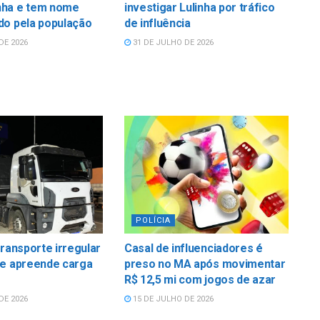
ha e tem nome
investigar Lulinha por tráfico
do pela população
de influência
DE 2026
31 DE JULHO DE 2026
POLÍCIA
transporte irregular
Casal de influenciadores é
 e apreende carga
preso no MA após movimentar
R$ 12,5 mi com jogos de azar
DE 2026
15 DE JULHO DE 2026