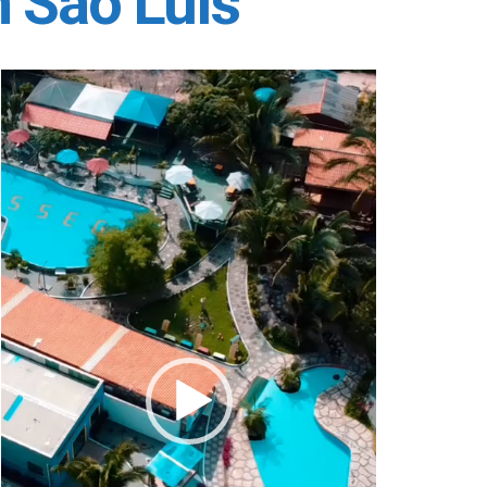
m São Luís
Tocador
de
vídeo