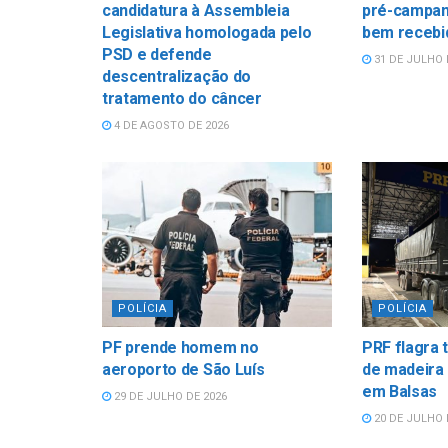
candidatura à Assembleia
pré-campan
Legislativa homologada pelo
bem recebi
PSD e defende
31 DE JULHO 
descentralização do
tratamento do câncer
4 DE AGOSTO DE 2026
POLÍCIA
POLÍCIA
PF prende homem no
PRF flagra 
aeroporto de São Luís
de madeira
em Balsas
29 DE JULHO DE 2026
20 DE JULHO 