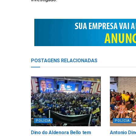
POSTAGENS
RELACIONADAS
POLÍCIA
POLÍCIA
Dino do Aldenora Bello tem
Antonio Din