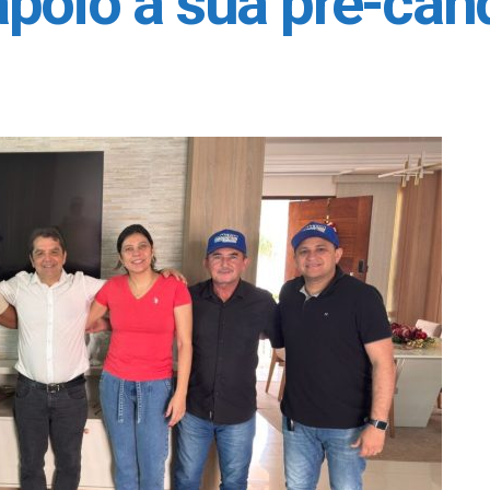
poio à sua pré-can