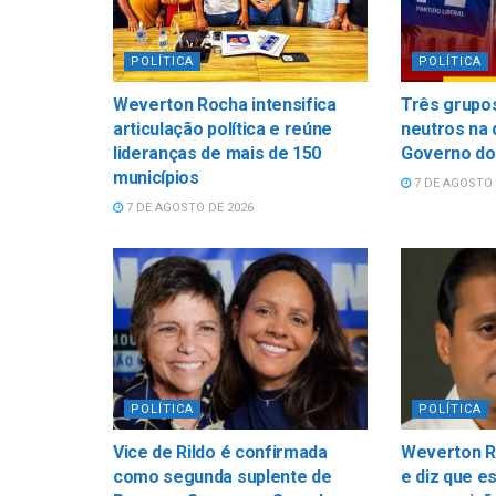
POLÍTICA
POLÍTICA
Weverton Rocha intensifica
Três grupos
articulação política e reúne
neutros na 
lideranças de mais de 150
Governo do
municípios
7 DE AGOSTO 
7 DE AGOSTO DE 2026
POLÍTICA
POLÍTICA
Vice de Rildo é confirmada
Weverton R
como segunda suplente de
e diz que e