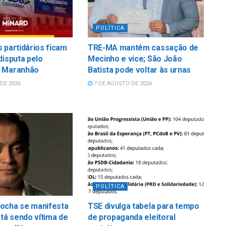
POLÍTICA
 partidários ficam
TRE-MA mantém cassação de
disputa pelo
Mecinho e vice; São João
 Maranhão
Batista pode voltar às urnas
DE 2026
7 DE AGOSTO DE 2026
POLÍTICA
ocha se manifesta
TSE divulga tabela para tempo
stá sendo vítima de
de propaganda eleitoral