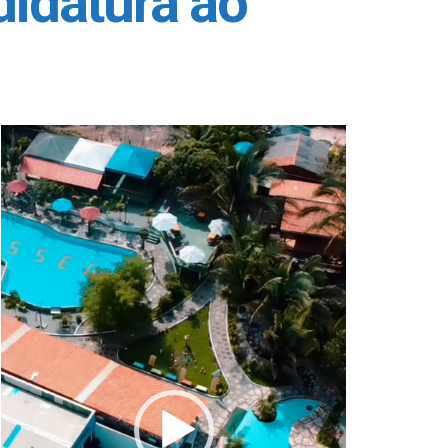
didatura ao
Tocador
de
vídeo