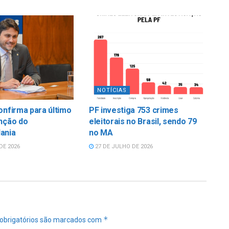
NOTÍCIAS
onfirma para último
PF investiga 753 crimes
nção do
eleitorais no Brasil, sendo 79
ania
no MA
DE 2026
27 DE JULHO DE 2026
*
obrigatórios são marcados com