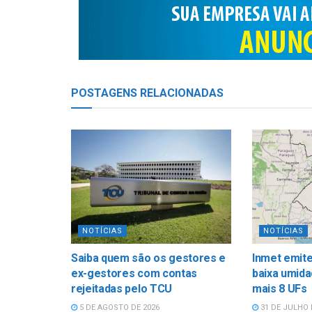
POSTAGENS
RELACIONADAS
NOTÍCIAS
NOTÍCIAS
Saiba quem são os gestores e
Inmet emite
ex-gestores com contas
baixa umida
rejeitadas pelo TCU
mais 8 UFs
5 DE AGOSTO DE 2026
31 DE JULHO 