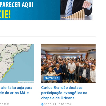
NOTÍCIAS
 alerta laranja para
Carlos Brandão destaca
de do ar no MA e
participação evangélica na
chapa e de Orleans
DE 2026
30 DE JULHO DE 2026