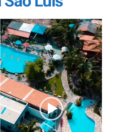
 São Luís
Tocador
de
vídeo