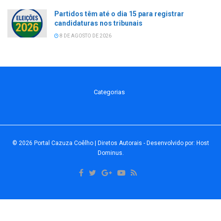
Partidos têm até o dia 15 para registrar
candidaturas nos tribunais
8 DE AGOSTO DE 2026
Categorias
© 2026
Portal Cazuza Coêlho | Diretos Autorais
- Desenvolvido por:
Host
Dominus
.