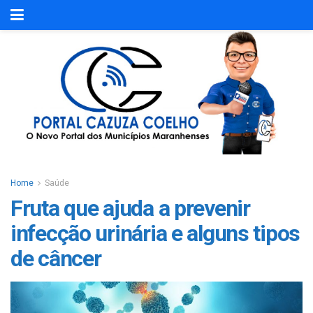
Home
Saúde
Fruta que ajuda a prevenir
infecção urinária e alguns tipos
de câncer