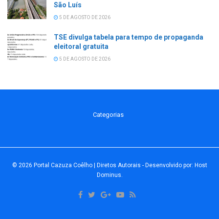
São Luís
5 DE AGOSTO DE 2026
TSE divulga tabela para tempo de propaganda
eleitoral gratuita
5 DE AGOSTO DE 2026
Categorias
© 2026
Portal Cazuza Coêlho | Diretos Autorais
- Desenvolvido por:
Host
Dominus
.