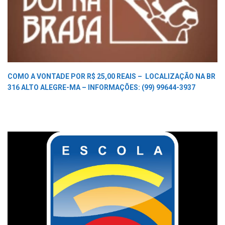
COMO A VONTADE POR R$ 25,00 REAIS –
LOCALIZAÇÃO NA BR
316 ALTO ALEGRE-MA –
INFORMAÇÕES: (99) 99644-3937