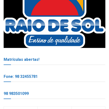
Matrículas abertas!
Fone: 98 32455781
98 983501099