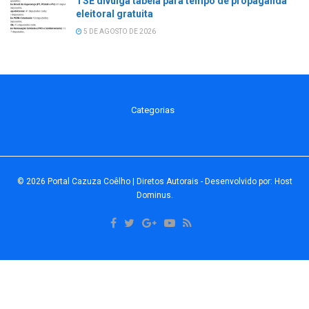
TSE divulga tabela para tempo de propaganda
eleitoral gratuita
5 DE AGOSTO DE 2026
Categorias
© 2026
Portal Cazuza Coêlho | Diretos Autorais
- Desenvolvido por:
Host
Dominus
.