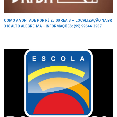
COMO A VONTADE POR R$ 25,00 REAIS –
LOCALIZAÇÃO NA BR
316 ALTO ALEGRE-MA –
INFORMAÇÕES: (99) 99644-3937