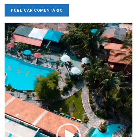
Tocador
de
vídeo