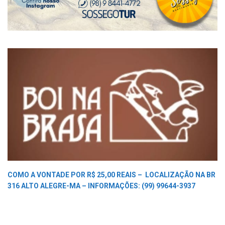
COMO A VONTADE POR R$ 25,00 REAIS –
LOCALIZAÇÃO NA BR
316 ALTO ALEGRE-MA –
INFORMAÇÕES: (99) 99644-3937