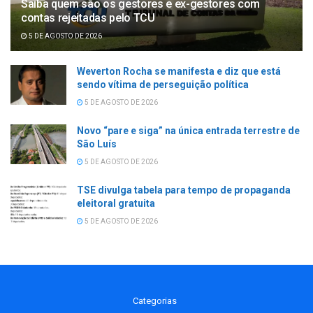
Saiba quem são os gestores e ex-gestores com
contas rejeitadas pelo TCU
5 DE AGOSTO DE 2026
Weverton Rocha se manifesta e diz que está
sendo vítima de perseguição política
5 DE AGOSTO DE 2026
Novo “pare e siga” na única entrada terrestre de
São Luís
5 DE AGOSTO DE 2026
TSE divulga tabela para tempo de propaganda
eleitoral gratuita
5 DE AGOSTO DE 2026
Categorias