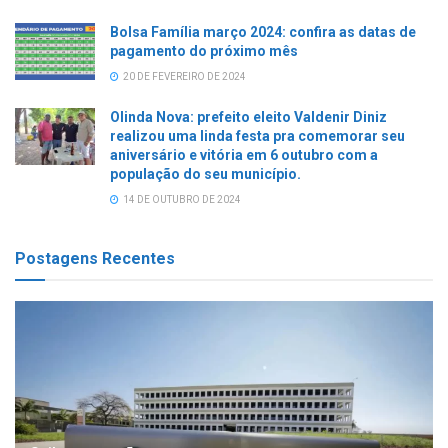
Bolsa Família março 2024: confira as datas de
pagamento do próximo mês
20 DE FEVEREIRO DE 2024
Olinda Nova: prefeito eleito Valdenir Diniz
realizou uma linda festa pra comemorar seu
aniversário e vitória em 6 outubro com a
população do seu município.
14 DE OUTUBRO DE 2024
Postagens Recentes