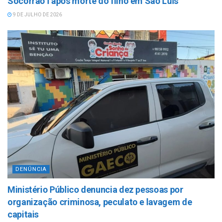
Socorrão I após morte do filho em São Luís
9 DE JULHO DE 2026
DENÚNCIA
Ministério Público denuncia dez pessoas por
organização criminosa, peculato e lavagem de
capitais