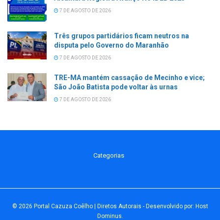
7 DE AGOSTO DE 2026
Três grupos partidários ficam neutros na
disputa pelo Governo do Maranhão
7 DE AGOSTO DE 2026
TRE-MA mantém cassação de Mecinho e vice;
São João Batista pode voltar às urnas
7 DE AGOSTO DE 2026
Categorias
© 2026
Portal Cazuza Coêlho | Diretos Autorais
- Desenvolvido por:
Host
Dominus
.