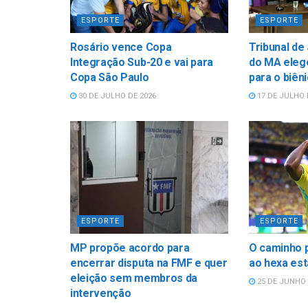
ESPORTE
ESPORTE
Rosário vence Copa
Tribunal de
Integração Sub-20 e vai para
do MA elege
Copa São Paulo
para o biên
30 DE JULHO DE 2026
17 DE JULHO 
ESPORTE
ESPORTE
MP propõe acordo para
O caminho p
encerrar disputa na FMF e quer
ao hexa est
eleição sem membros da
25 DE JUNHO 
intervenção