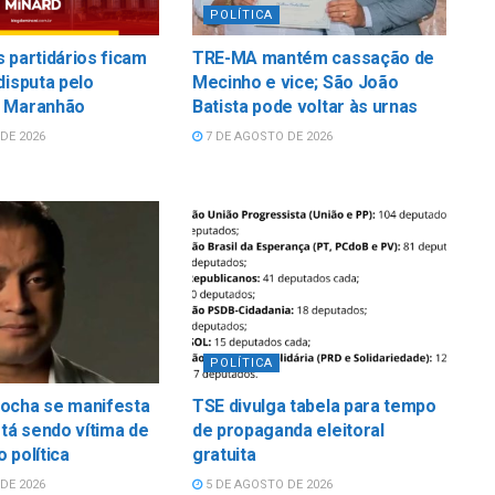
POLÍTICA
 partidários ficam
TRE-MA mantém cassação de
disputa pelo
Mecinho e vice; São João
 Maranhão
Batista pode voltar às urnas
DE 2026
7 DE AGOSTO DE 2026
POLÍTICA
ocha se manifesta
TSE divulga tabela para tempo
stá sendo vítima de
de propaganda eleitoral
 política
gratuita
DE 2026
5 DE AGOSTO DE 2026