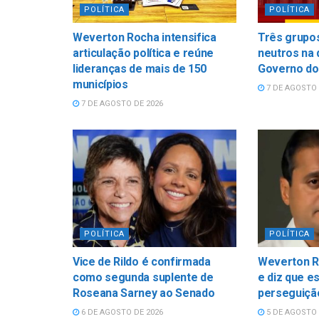
POLÍTICA
POLÍTICA
Weverton Rocha intensifica
Três grupos
articulação política e reúne
neutros na 
lideranças de mais de 150
Governo do
municípios
7 DE AGOSTO 
7 DE AGOSTO DE 2026
POLÍTICA
POLÍTICA
Vice de Rildo é confirmada
Weverton R
como segunda suplente de
e diz que e
Roseana Sarney ao Senado
perseguição
6 DE AGOSTO DE 2026
5 DE AGOSTO 