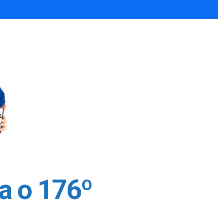
a o 176º