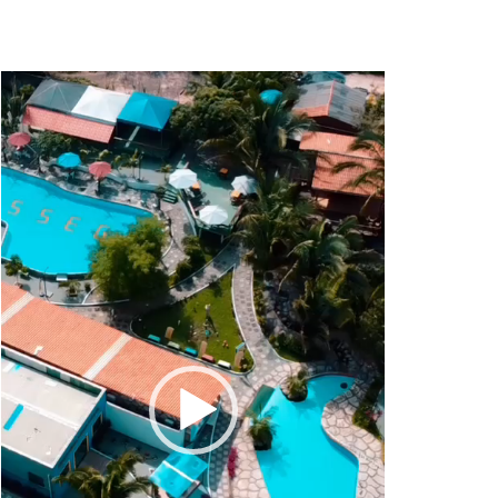
Tocador
de
vídeo