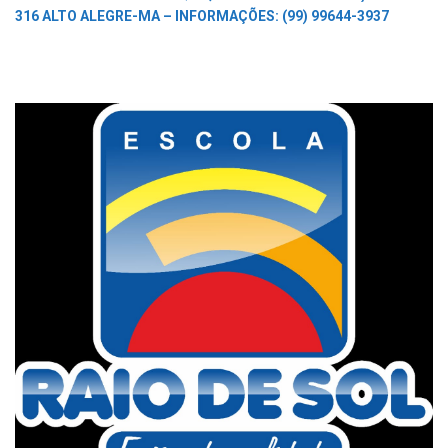
316 ALTO ALEGRE-MA –
INFORMAÇÕES: (99) 99644-3937