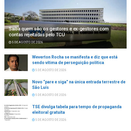
Saiba quem são os gestores e ex-gestores com
contas rejeitadas pelo TCU
5 DE AGOSTO DE 2026
Weverton Rocha se manifesta e diz que está
sendo vítima de perseguição política
5 DE AGOSTO DE 2026
Novo “pare e siga” na única entrada terrestre de
São Luís
5 DE AGOSTO DE 2026
TSE divulga tabela para tempo de propaganda
eleitoral gratuita
5 DE AGOSTO DE 2026