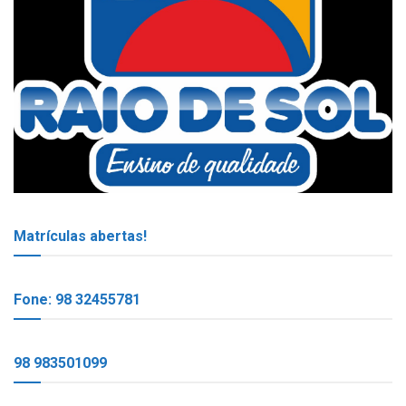
Matrículas abertas!
Fone: 98 32455781
98 983501099