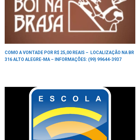
COMO A VONTADE POR R$ 25,00 REAIS –
LOCALIZAÇÃO NA BR
316 ALTO ALEGRE-MA –
INFORMAÇÕES: (99) 99644-3937