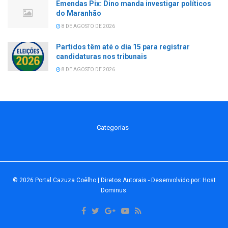
Emendas Pix: Dino manda investigar políticos
do Maranhão
8 DE AGOSTO DE 2026
Partidos têm até o dia 15 para registrar
candidaturas nos tribunais
8 DE AGOSTO DE 2026
Categorias
© 2026
Portal Cazuza Coêlho | Diretos Autorais
- Desenvolvido por:
Host
Dominus
.