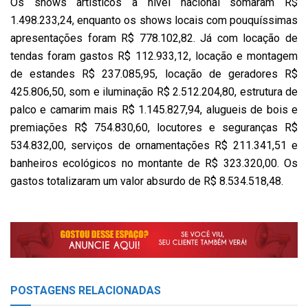
Os shows artísticos a nível nacional somaram R$
1.498.233,24, enquanto os shows locais com pouquíssimas
apresentações foram R$ 778.102,82. Já com locação de
tendas foram gastos R$ 112.933,12, locação e montagem
de estandes R$ 237.085,95, locação de geradores R$
425.806,50, som e iluminação R$ 2.512.204,80, estrutura de
palco e camarim mais R$ 1.145.827,94, alugueis de bois e
premiações R$ 754.830,60, locutores e seguranças R$
534.832,00, serviços de ornamentações R$ 211.341,51 e
banheiros ecológicos no montante de R$ 323.320,00. Os
gastos totalizaram um valor absurdo de R$ 8.534.518,48.
POSTAGENS
RELACIONADAS