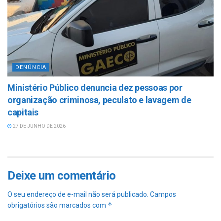
DENÚNCIA
Ministério Público denuncia dez pessoas por
organização criminosa, peculato e lavagem de
capitais
27 DE JUNHO DE 2026
Deixe um comentário
O seu endereço de e-mail não será publicado.
Campos
*
obrigatórios são marcados com