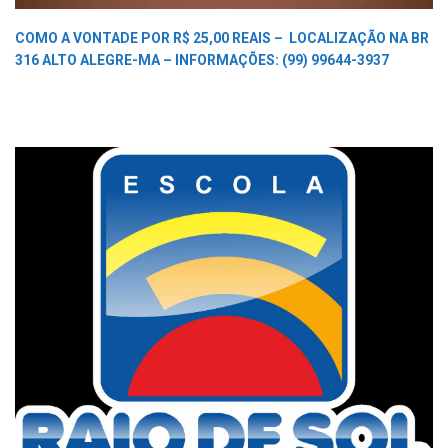
COMO A VONTADE POR R$ 25,00 REAIS –
LOCALIZAÇÃO NA BR
316 ALTO ALEGRE-MA –
INFORMAÇÕES: (99) 99644-3937