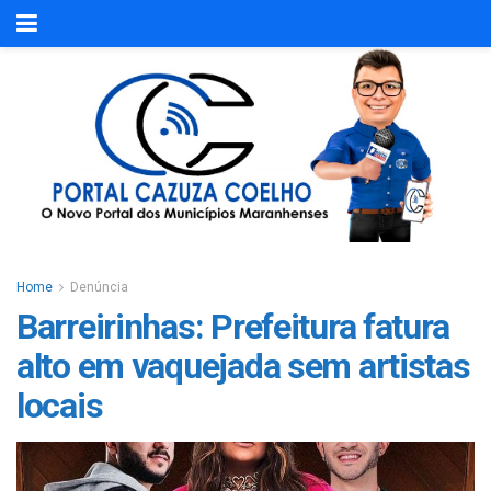
Home
Denúncia
Barreirinhas: Prefeitura fatura
alto em vaquejada sem artistas
locais