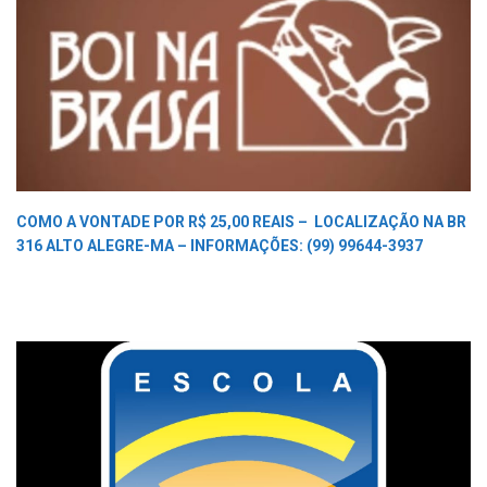
COMO A VONTADE POR R$ 25,00 REAIS –
LOCALIZAÇÃO NA BR
316 ALTO ALEGRE-MA –
INFORMAÇÕES: (99) 99644-3937