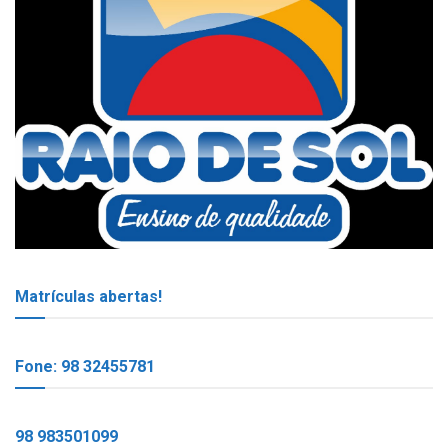
Matrículas abertas!
Fone: 98 32455781
98 983501099