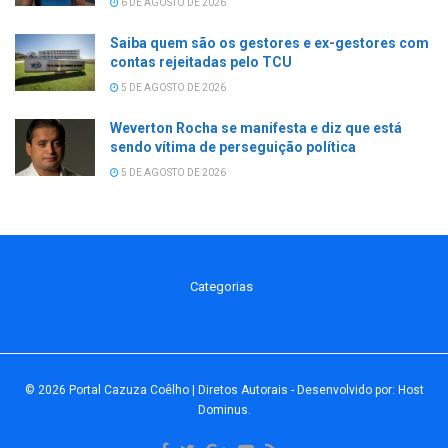
6 DE AGOSTO DE 2026
Saiba quem são os gestores e ex-gestores com
contas rejeitadas pelo TCU
5 DE AGOSTO DE 2026
Weverton Rocha se manifesta e diz que está
sendo vítima de perseguição política
5 DE AGOSTO DE 2026
Categorias
© 2026
Portal Cazuza Coêlho | Diretos Autorais
- Desenvolvido por:
Host
Dominus
.