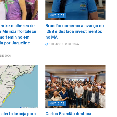
NOTÍCIAS
 entre mulheres de
Brandão comemora avanço no
e Mirinzal fortalece
IDEB e destaca investimentos
mo feminino em
no MA
da por Jaqueline
6 DE AGOSTO DE 2026
DE 2026
NOTÍCIAS
 alerta laranja para
Carlos Brandão destaca