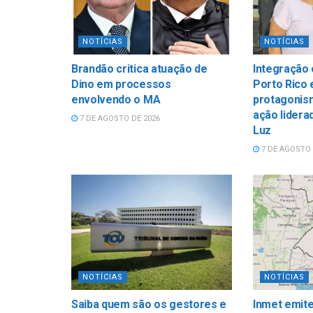
NOTÍCIAS
NOTÍCIAS
Brandão critica atuação de
Integração
Dino em processos
Porto Rico 
envolvendo o MA
protagonis
ação lidera
7 DE AGOSTO DE 2026
Luz
7 DE AGOSTO 
NOTÍCIAS
NOTÍCIAS
Saiba quem são os gestores e
Inmet emite