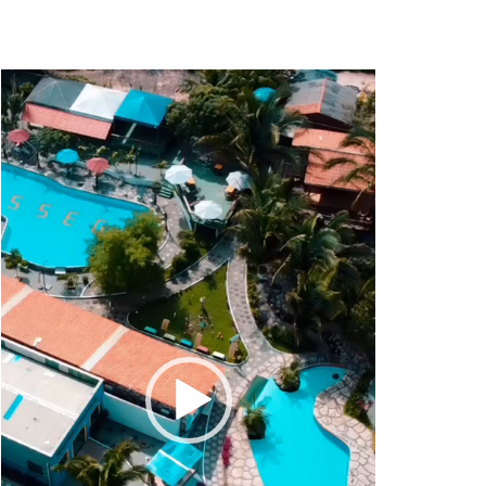
Tocador
de
vídeo