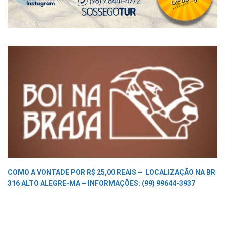
COMO A VONTADE POR R$ 25,00 REAIS –
LOCALIZAÇÃO NA BR
316 ALTO ALEGRE-MA –
INFORMAÇÕES: (99) 99644-3937