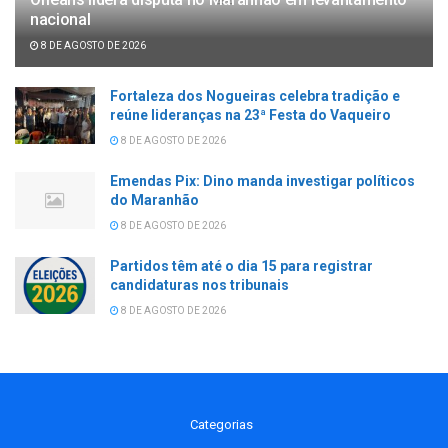
nacional
8 DE AGOSTO DE 2026
Fortaleza dos Nogueiras celebra tradição e
reúne lideranças na 23ª Festa do Vaqueiro
8 DE AGOSTO DE 2026
Emendas Pix: Dino manda investigar políticos
do Maranhão
8 DE AGOSTO DE 2026
Partidos têm até o dia 15 para registrar
candidaturas nos tribunais
8 DE AGOSTO DE 2026
Categorias