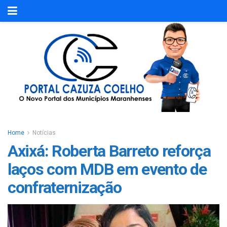
Home
Notícias
Axixá: Roberta Barreto reforça
laços com MDB em evento de
confraternização