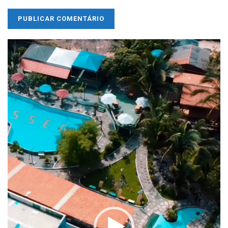
Tocador
de
vídeo