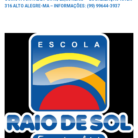
316 ALTO ALEGRE-MA –
INFORMAÇÕES: (99) 99644-3937