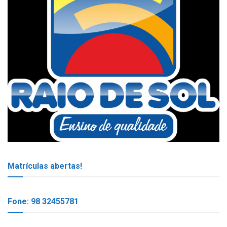
Matrículas abertas!
Fone: 98 32455781