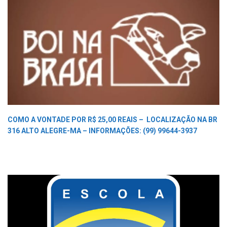
COMO A VONTADE POR R$ 25,00 REAIS –
LOCALIZAÇÃO NA BR
316 ALTO ALEGRE-MA –
INFORMAÇÕES: (99) 99644-3937