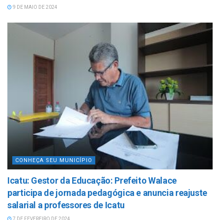
9 DE MAIO DE 2024
CONHEÇA SEU MUNICÍPIO
Icatu: Gestor da Educação: Prefeito Walace
participa de jornada pedagógica e anuncia reajuste
salarial a professores de Icatu
7 DE FEVEREIRO DE 2024