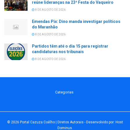
reúne lideranças na 23ª Festa do Vaqueiro
8 DE AGOSTO DE 2026
Emendas Pix: Dino manda investigar políticos
do Maranhão
8 DE AGOSTO DE 2026
Partidos têm até o dia 15 para registrar
candidaturas nos tribunais
8 DE AGOSTO DE 2026
Categorias
© 2026
Portal Cazuza Coêlho | Diretos Autorais
- Desenvolvido por:
Host
Dominus
.