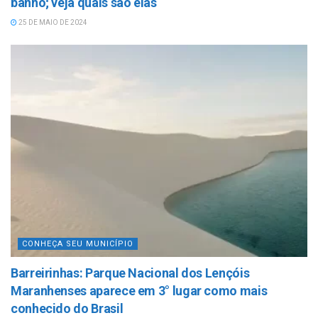
banho; veja quais são elas
25 DE MAIO DE 2024
CONHEÇA SEU MUNICÍPIO
Barreirinhas: Parque Nacional dos Lençóis
Maranhenses aparece em 3° lugar como mais
conhecido do Brasil