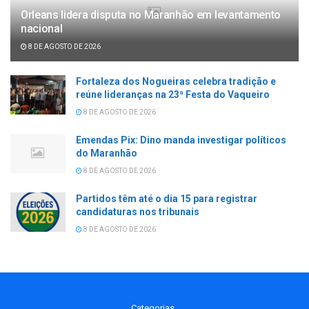
Orleans lidera disputa no Maranhão em levantamento
nacional
8 DE AGOSTO DE 2026
Fortaleza dos Nogueiras celebra tradição e
reúne lideranças na 23ª Festa do Vaqueiro
8 DE AGOSTO DE 2026
Emendas Pix: Dino manda investigar políticos
do Maranhão
8 DE AGOSTO DE 2026
Partidos têm até o dia 15 para registrar
candidaturas nos tribunais
8 DE AGOSTO DE 2026
Categorias