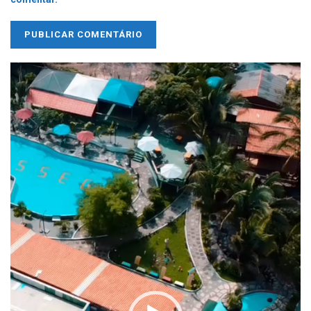
Tocador
de
vídeo