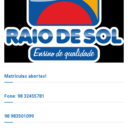
Matrículas abertas!
Fone: 98 32455781
98 983501099