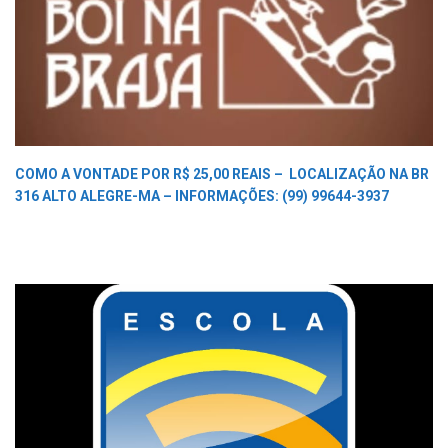
COMO A VONTADE POR R$ 25,00 REAIS –
LOCALIZAÇÃO NA BR
316 ALTO ALEGRE-MA –
INFORMAÇÕES: (99) 99644-3937