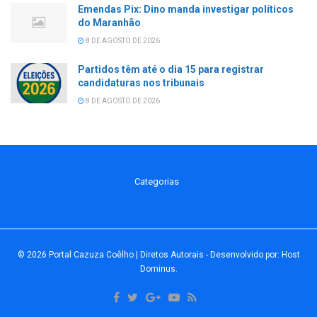
Emendas Pix: Dino manda investigar políticos
do Maranhão
8 DE AGOSTO DE 2026
Partidos têm até o dia 15 para registrar
candidaturas nos tribunais
8 DE AGOSTO DE 2026
Categorias
© 2026
Portal Cazuza Coêlho | Diretos Autorais
- Desenvolvido por:
Host
Dominus
.