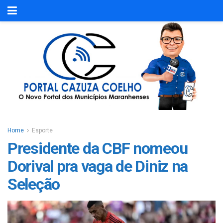
Home
Esporte
Presidente da CBF nomeou
Dorival pra vaga de Diniz na
Seleção